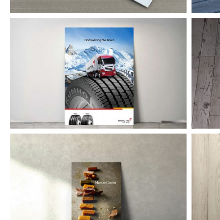
금호타이어 해외광고
마망갸또 카탈로그