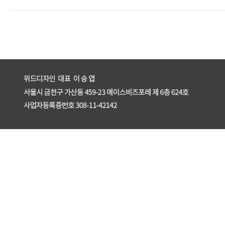
enFree