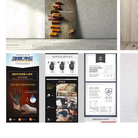
마망갸또 카탈로그
유한킴벌리 안전장갑 온라인상세페이지