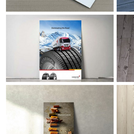
금호타이어 해외광고
마망갸또 카탈로그