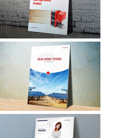
CA231_1_2_3
CA226_1_2_3