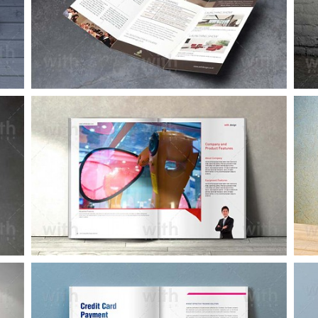
LF001_1_2
CA229_1_2_3