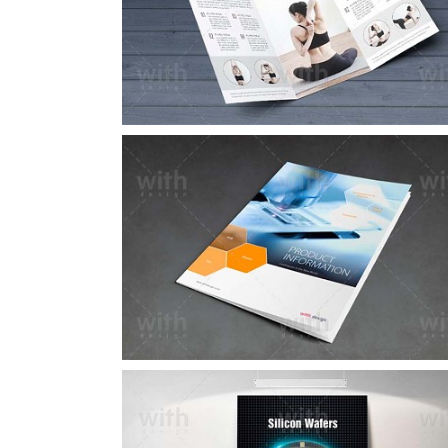
LF002_1_2
CA230_1_2_3