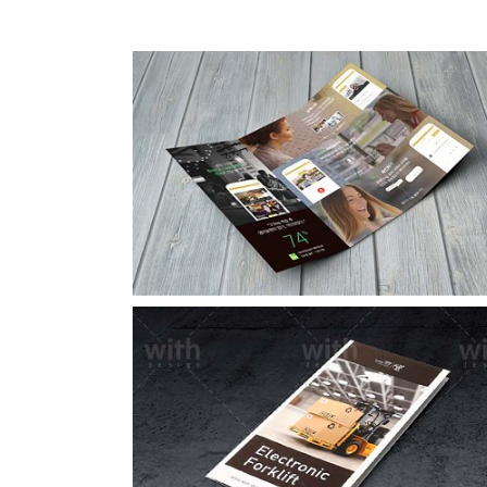
파이널리스피크리플릿
LF082_1_2