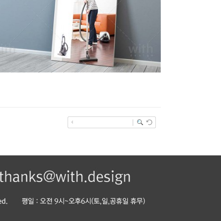
CA219_1_2_3