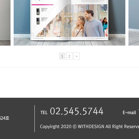
CA223_1_2_3
1
2
>