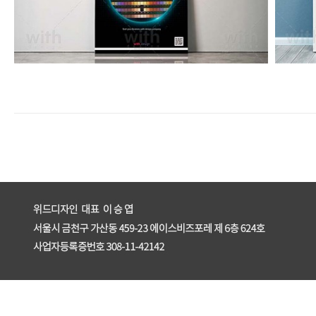
enFree