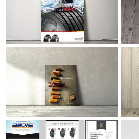
금호타이어 해외광고
마망갸또 카탈로그