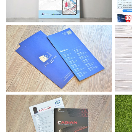
로엘법무법인 리플릿
캐디안 기업용 카탈로그