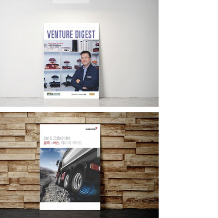
벤처기업협회 사외보
금호타이어 종합카탈로그