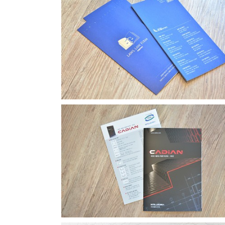
로엘법무법인 리플릿
캐디안 기업용 카탈로그