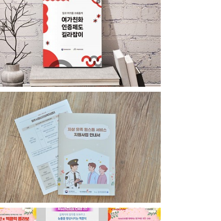
여가친화인증제도길라잡이
살유족원스톱 서비스 지원사업 안내서_리플릿